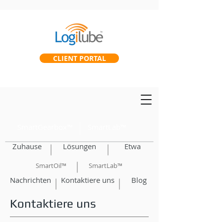
CLIENT PORTAL
SmartGearbox™
SmartLab™
Zuhause
Lösungen
Etwa
SmartOil™
SmartLab™
Nachrichten
Kontaktiere uns
Blog
Kontaktiere uns