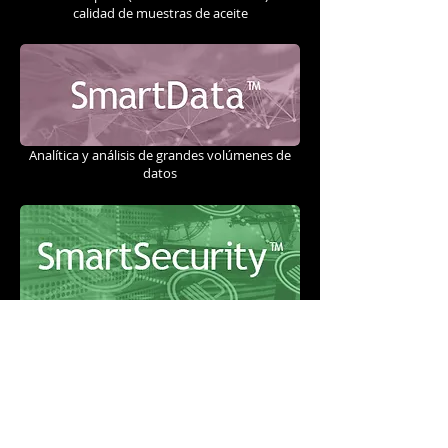
calidad de muestras de aceite
Analítica y análisis de grandes volúmenes de
datos
Protección de datos y Seguridad de la red de
clientes “Premium”
ENTRADA
BLOG
DE