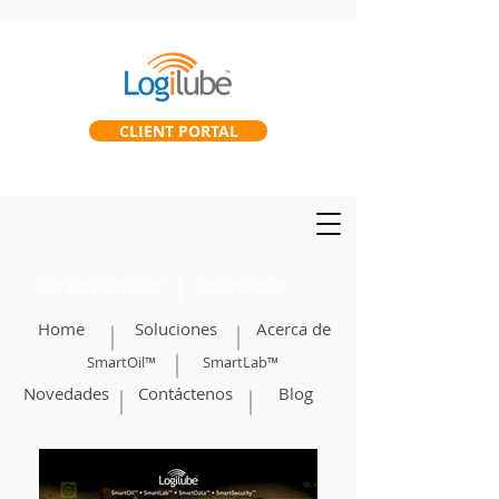
CLIENT PORTAL
SmartGearbox™
SmartLab™
Home
Soluciones
Acerca de
SmartOil™
SmartLab™
Novedades
Contáctenos
Blog